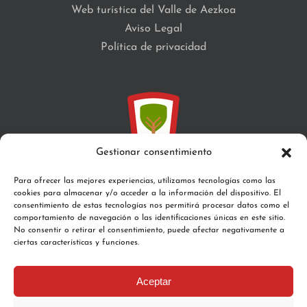
Web turística del Valle de Aezkoa
Aviso Legal
Política de privacidad
Gestionar consentimiento
Para ofrecer las mejores experiencias, utilizamos tecnologías como las
cookies para almacenar y/o acceder a la información del dispositivo. El
C/Santa María, s/n 31671 Aribe
consentimiento de estas tecnologías nos permitirá procesar datos como el
comportamiento de navegación o las identificaciones únicas en este sitio.
Teléfono:
948 76 43 75
No consentir o retirar el consentimiento, puede afectar negativamente a
Email:
valledeaezkoa@gmail.com
ciertas características y funciones.
Aceptar