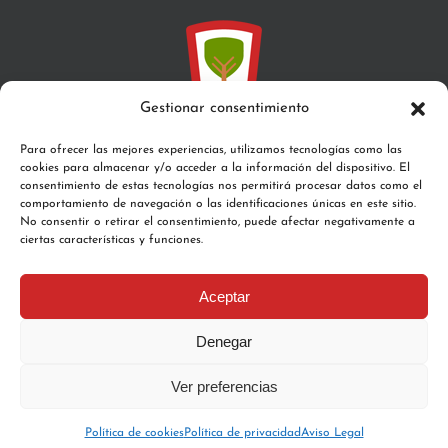
Gestionar consentimiento
Para ofrecer las mejores experiencias, utilizamos tecnologías como las
cookies para almacenar y/o acceder a la información del dispositivo. El
C/Santa María, s/n 31671 Aribe
consentimiento de estas tecnologías nos permitirá procesar datos como el
comportamiento de navegación o las identificaciones únicas en este sitio.
Teléfono:
948 76 43 75
No consentir o retirar el consentimiento, puede afectar negativamente a
Email:
valledeaezkoa@gmail.com
ciertas características y funciones.
Aceptar
Denegar
© Copyright
2026 Junta General del Valle de Aezkoa |
Aviso
Ver preferencias
legal
|
Política de Privacidad
| Diseño Web
Aezkoanet
Email
Política de cookies
Política de privacidad
Aviso Legal