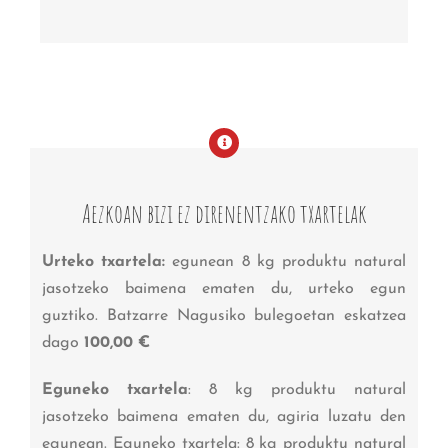
Aezkoan bizi ez direnentzako txartelak
Urteko txartela:
egunean 8 kg produktu natural
jasotzeko baimena ematen du, urteko egun
guztiko. Batzarre Nagusiko bulegoetan eskatzea
dago
100,00 €
Eguneko txartela
: 8 kg produktu natural
jasotzeko baimena ematen du, agiria luzatu den
egunean. Eguneko txartela: 8 kg produktu natural