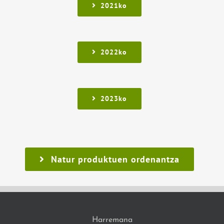
2021ko
2022ko
2023ko
Natur produktuen ordenantza
Harremana