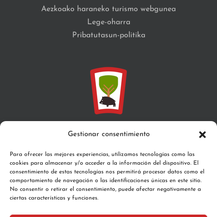
Aezkoako haraneko turismo webgunea
Lege-oharra
Pribatutasun-politika
Gestionar consentimiento
Santa María, z/g 31671 Aribe
Para ofrecer las mejores experiencias, utilizamos tecnologías como las
Telefonoa:
948 76 43 75
cookies para almacenar y/o acceder a la información del dispositivo. El
Email:
valledeaezkoa@gmail.com
consentimiento de estas tecnologías nos permitirá procesar datos como el
comportamiento de navegación o las identificaciones únicas en este sitio.
No consentir o retirar el consentimiento, puede afectar negativamente a
ciertas características y funciones.