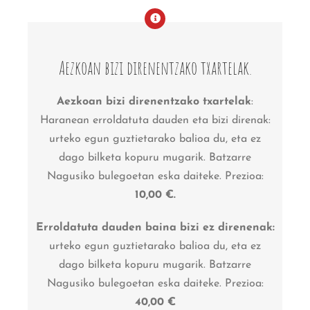
Aezkoan bizi direnentzako txartelak.
Aezkoan bizi direnentzako txartelak
:
Haranean erroldatuta dauden eta bizi direnak:
urteko egun guztietarako balioa du, eta ez
dago bilketa kopuru mugarik. Batzarre
Nagusiko bulegoetan eska daiteke. Prezioa:
10,00 €.
Erroldatuta dauden baina bizi ez direnenak:
urteko egun guztietarako balioa du, eta ez
dago bilketa kopuru mugarik. Batzarre
Nagusiko bulegoetan eska daiteke. Prezioa:
40,00 €