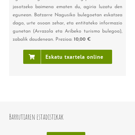
jasotzeko baimena ematen du, agiria luzatu den
egunean. Batzarre Nagusiko bulegoetan eskatzea
dago, urte osoan zehar, eta entitateko informazio
gunetan (Arrazola eta Aribeko turismo bulegoa),
zabalik daudenean. Prezioa:
10,00 €
Eskatu txartela online
Barrutiaren estadistikak