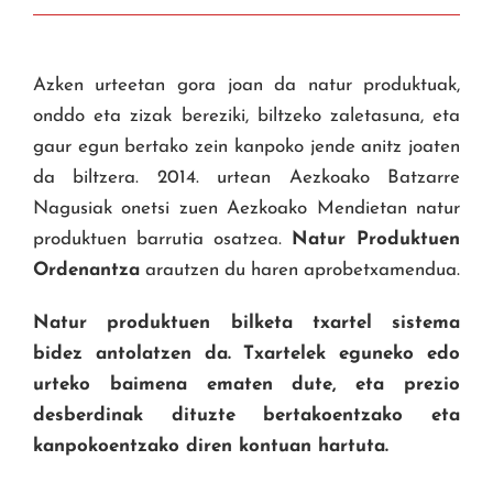
Azken urteetan gora joan da natur produktuak,
onddo eta zizak bereziki, biltzeko zaletasuna, eta
gaur egun bertako zein kanpoko jende anitz joaten
da biltzera. 2014. urtean Aezkoako Batzarre
Nagusiak onetsi zuen Aezkoako Mendietan natur
produktuen barrutia osatzea.
Natur Produktuen
Ordenantza
arautzen du haren aprobetxamendua.
Natur produktuen bilketa txartel sistema
bidez antolatzen da. Txartelek eguneko edo
urteko baimena ematen dute, eta prezio
desberdinak dituzte bertakoentzako eta
kanpokoentzako diren kontuan hartuta.