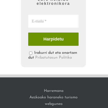
elektronikora
Irakurri dut eta onartzen
dut
Pribatutasun Politika
Harremana
Aezkoako haraneko turismo
webgunea