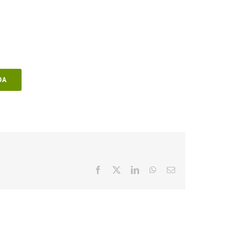
OA
Facebook
X
LinkedIn
WhatsApp
E-
posta