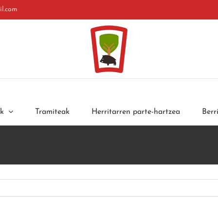
l.com
ak
Tramiteak
Herritarren parte-hartzea
Berr