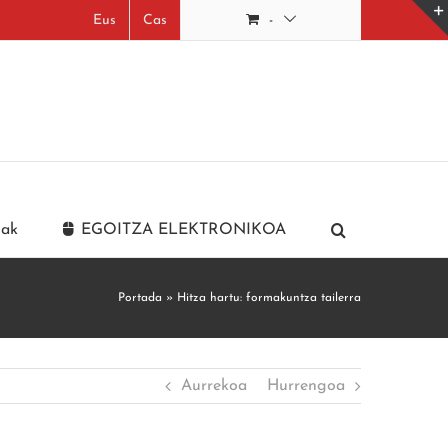
Eus
Cas
-
iak
EGOITZA ELEKTRONIKOA
Portada
»
Hitza hartu: formakuntza tailerra
Aurrekoa
Hurrengoa