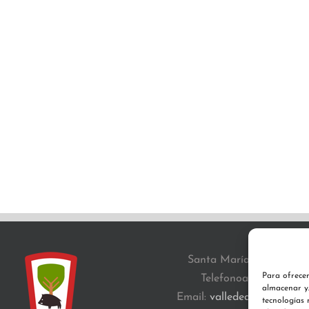
Santa María, z/g 31671 A
Para ofrecer
Telefonoa:
948 76 43 
almacenar y/
Email:
valledeaezkoa@gma
tecnologías