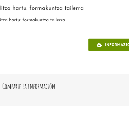
itza hartu: formakuntza tailerra
itza hartu: formakuntza tailerra.
INFORMAZI
Comparte la información