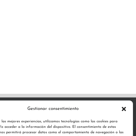
Gestionar consentimiento
ribe
 las mejores experiencias, utilizamos tecnologías como las cookies para
75
o acceder a la información del dispositivo. El consentimiento de estas
il.com
 nos permitirá procesar datos como el comportamiento de navegación o las