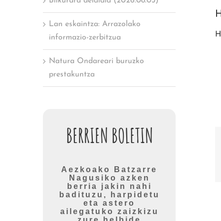
Bilkurara deialdia (2026.08.03)
H
Lan eskaintza: Arrazolako
H
informazio-zerbitzua
Natura Ondareari buruzko
prestakuntza
BERRIEN BOLETIN
Aezkoako Batzarre
Nagusiko azken
berria jakin nahi
badituzu, harpidetu
eta astero
ailegatuko zaizkizu
zure helbide