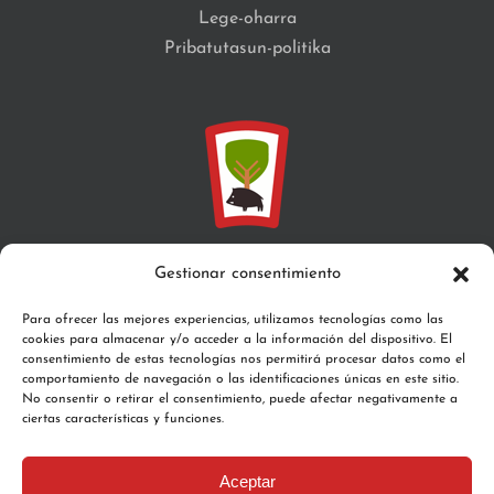
Lege-oharra
Pribatutasun-politika
Gestionar consentimiento
Santa María, z/g 31671 Aribe
Para ofrecer las mejores experiencias, utilizamos tecnologías como las
Telefonoa:
948 76 43 75
cookies para almacenar y/o acceder a la información del dispositivo. El
Email:
valledeaezkoa@gmail.com
consentimiento de estas tecnologías nos permitirá procesar datos como el
comportamiento de navegación o las identificaciones únicas en este sitio.
No consentir o retirar el consentimiento, puede afectar negativamente a
ciertas características y funciones.
Aceptar