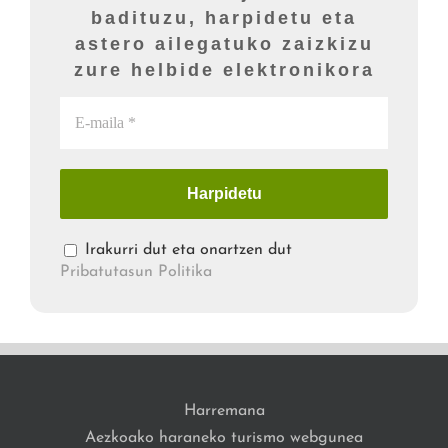
badituzu, harpidetu eta
astero ailegatuko zaizkizu
zure helbide elektronikora
Irakurri dut eta onartzen dut
Pribatutasun Politika
Harremana
Aezkoako haraneko turismo webgunea