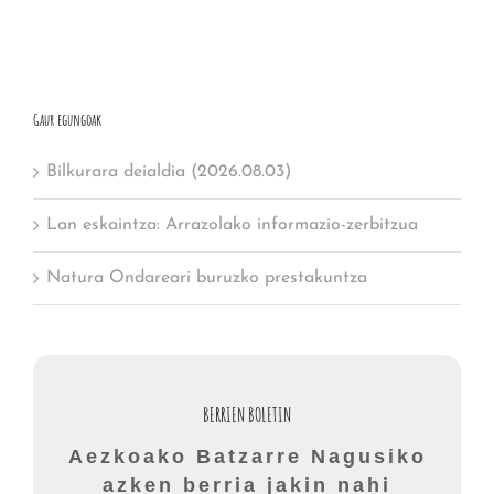
Gaur egungoak
Bilkurara deialdia (2026.08.03)
Lan eskaintza: Arrazolako informazio-zerbitzua
Natura Ondareari buruzko prestakuntza
BERRIEN BOLETIN
Aezkoako Batzarre Nagusiko
azken berria jakin nahi